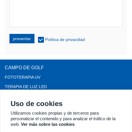
presentar
Política de privacidad
CAMPO DE GOLF
FOTOTERAPIA UV
TERAPIA DE LUZ LED
TERAPIA PARA LA PÉRDIDA DEL CABELLO LLLT
Uso de cookies
COLPOSCOPIO
Utilizamos cookies propias y de terceros para
MÁS PRODUCTOS
personalizar el contenido y para analizar el tráfico de la
Copyright® 2018 Kernel Medical Equipment Co.,LTD. Dirección
web.
Ver más sobre las cookies
de la empresa: Calle Dongshan n.° 2, Zona de Desarrollo