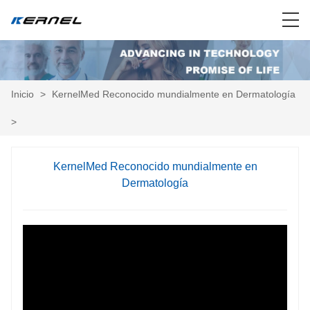
Inicio
>
KernelMed Reconocido mundialmente en Dermatología
>
KernelMed Reconocido mundialmente en
Dermatología