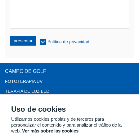
presentar
Política de privacidad
CAMPO DE GOLF
FOTOTERAPIA UV
TERAPIA DE LUZ LED
TERAPIA PARA LA PÉRDIDA DEL CABELLO LLLT
Uso de cookies
COLPOSCOPIO
Utilizamos cookies propias y de terceros para
MÁS PRODUCTOS
personalizar el contenido y para analizar el tráfico de la
Copyright® 2018 Kernel Medical Equipment Co.,LTD. Dirección
web.
Ver más sobre las cookies
de la empresa: Calle Dongshan n.° 2, Zona de Desarrollo