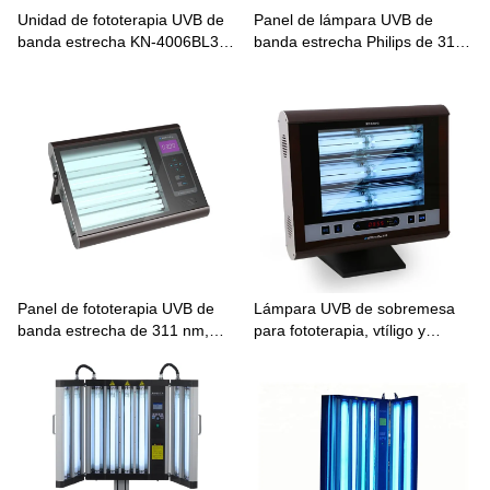
Unidad de fototerapia UVB de
Panel de lámpara UVB de
banda estrecha KN-4006BL3
banda estrecha Philips de 311
para vitiligo y psoriasis.
nm para vitíligo KN-4006B1
Panel de fototerapia UVB de
Lámpara UVB de sobremesa
banda estrecha de 311 nm,
para fototerapia, vtíligo y
unidad doméstica KN-
psoriasis
4006A/BL2