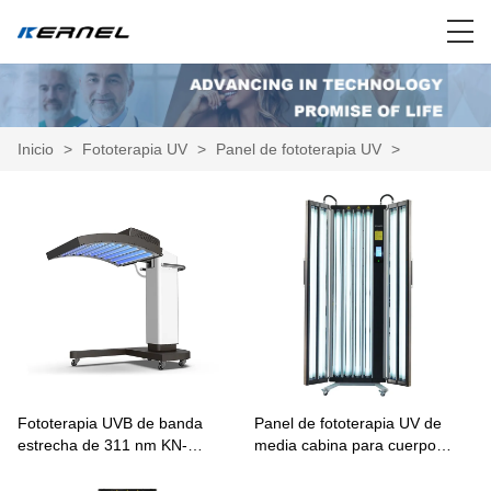
Inicio
>
Fototerapia UV
>
Panel de fototerapia UV
>
Fototerapia UVB de banda
Panel de fototerapia UV de
estrecha de 311 nm KN-
media cabina para cuerpo
4002A/B/AB
entero para psoriasis y vitíligo
KN-4004A/B/AB