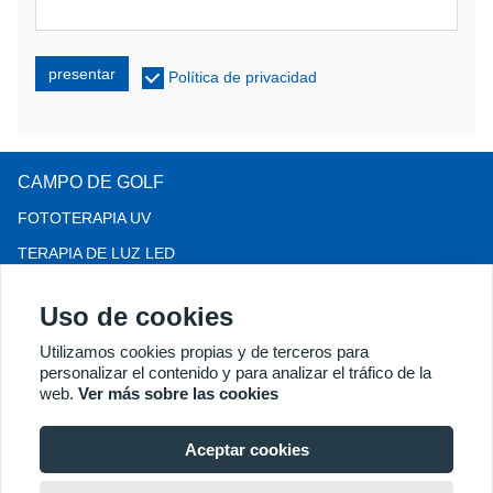
presentar
Política de privacidad
CAMPO DE GOLF
FOTOTERAPIA UV
TERAPIA DE LUZ LED
TERAPIA PARA LA PÉRDIDA DEL CABELLO LLLT
Uso de cookies
COLPOSCOPIO
Utilizamos cookies propias y de terceros para
MÁS PRODUCTOS
personalizar el contenido y para analizar el tráfico de la
Copyright® 2018 Kernel Medical Equipment Co.,LTD. Dirección
web.
Ver más sobre las cookies
de la empresa: Calle Dongshan n.° 2, Zona de Desarrollo
Económico de Xuzhou, Xuzhou 221004, JS, China. Correo
Aceptar cookies
electrónico: may@kernelmed.com