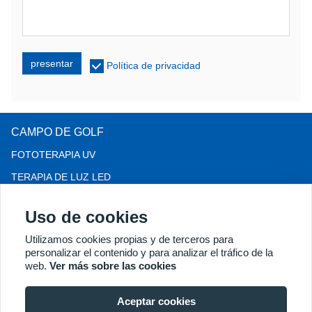
presentar
Política de privacidad
CAMPO DE GOLF
FOTOTERAPIA UV
TERAPIA DE LUZ LED
TERAPIA PARA LA PÉRDIDA DEL CABELLO LLLT
Uso de cookies
COLPOSCOPIO
Utilizamos cookies propias y de terceros para
MÁS PRODUCTOS
personalizar el contenido y para analizar el tráfico de la
Copyright® 2018 Kernel Medical Equipment Co.,LTD. Dirección
web.
Ver más sobre las cookies
de la empresa: Calle Dongshan n.° 2, Zona de Desarrollo
Económico de Xuzhou, Xuzhou 221004, JS, China. Correo
Aceptar cookies
electrónico: may@kernelmed.com