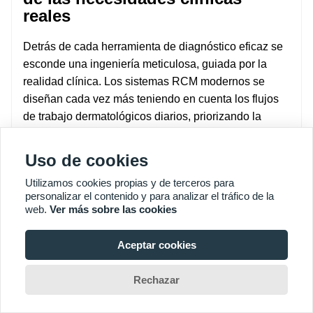
reales
Detrás de cada herramienta de diagnóstico eficaz se
esconde una ingeniería meticulosa, guiada por la
realidad clínica. Los sistemas RCM modernos se
diseñan cada vez más teniendo en cuenta los flujos
de trabajo dermatológicos diarios, priorizando la
estabilidad de la imagen, la facilidad de uso y la
consistencia de la calidad en diferentes tipos de piel y
Uso de cookies
ubicaciones de las lesiones.
Utilizamos cookies propias y de terceros para
Para los médicos que buscan integrar las imágenes
personalizar el contenido y para analizar el tráfico de la
confocales en la práctica habitual, el enfoque ya no
web.
Ver más sobre las cookies
está en la novedad, sino en
confiabilidad,
reproducibilidad y relevancia clínica
El equipo debe
Aceptar cookies
respaldar, y no complicar, la toma de decisiones
clínicas.
Rechazar
El trabajo de KernelMed en microscopía confocal de
Home
Chat
Search
Inquiry