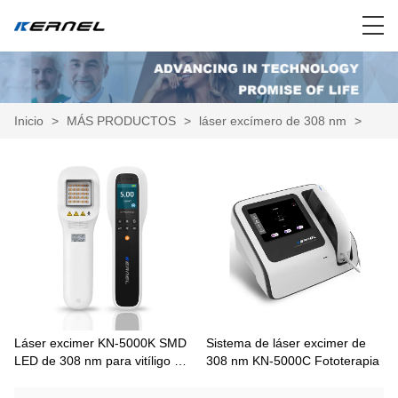
Inicio
>
MÁS PRODUCTOS
>
láser excímero de 308 nm
>
Láser excimer KN-5000K SMD
Sistema de láser excimer de
LED de 308 nm para vitíligo y
308 nm KN-5000C Fototerapia
psoriasis, uso doméstico