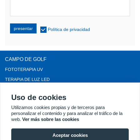
presentar
Política de privacidad
CAMPO DE GOLF
FOTOTERAPIA UV
TERAPIA DE LUZ LED
TERAPIA PARA LA PÉRDIDA DEL CABELLO LLLT
Uso de cookies
COLPOSCOPIO
Utilizamos cookies propias y de terceros para
MÁS PRODUCTOS
personalizar el contenido y para analizar el tráfico de la
Copyright® 2018 Kernel Medical Equipment Co.,LTD. Dirección
web.
Ver más sobre las cookies
de la empresa: Calle Dongshan n.° 2, Zona de Desarrollo
Económico de Xuzhou, Xuzhou 221004, JS, China. Correo
Aceptar cookies
electrónico: may@kernelmed.com