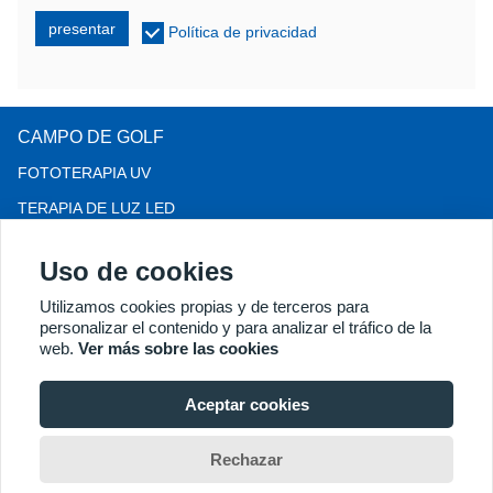
presentar
Política de privacidad
CAMPO DE GOLF
FOTOTERAPIA UV
TERAPIA DE LUZ LED
TERAPIA PARA LA PÉRDIDA DEL CABELLO LLLT
Uso de cookies
COLPOSCOPIO
Utilizamos cookies propias y de terceros para
MÁS PRODUCTOS
personalizar el contenido y para analizar el tráfico de la
Copyright® 2018 Kernel Medical Equipment Co.,LTD. Dirección
web.
Ver más sobre las cookies
de la empresa: Calle Dongshan n.° 2, Zona de Desarrollo
Económico de Xuzhou, Xuzhou 221004, JS, China. Correo
Aceptar cookies
electrónico: may@kernelmed.com
Rechazar