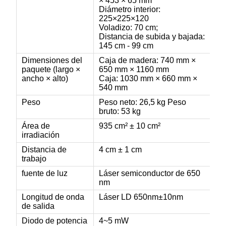
× 453 × 65 mm
Diámetro interior:
225×225×120
Voladizo: 70 cm;
Distancia de subida y bajada:
145 cm - 99 cm
Dimensiones del
Caja de madera: 740 mm ×
paquete (largo ×
650 mm × 1160 mm
ancho × alto)
Caja: 1030 mm × 660 mm ×
540 mm
Peso
Peso neto: 26,5 kg Peso
bruto: 53 kg
Área de
935 cm² ± 10 cm²
irradiación
Distancia de
4 cm ± 1 cm
trabajo
fuente de luz
Láser semiconductor de 650
nm
Longitud de onda
Láser LD 650nm±10nm
de salida
Diodo de potencia
4~5 mW