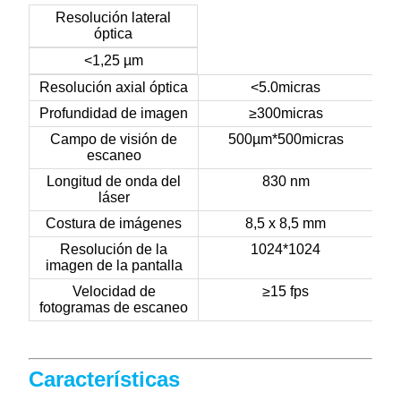
Resolución lateral
óptica
<1,25 µm
Resolución axial óptica
<5.0
micras
Profundidad de imagen
≥300
micras
Campo de visión de
500
µm*500
micras
escaneo
Longitud de onda del
830 nm
láser
Costura de imágenes
8,5 x 8,5 mm
Resolución de la
1024*1024
imagen de la pantalla
Velocidad de
≥15 fps
fotogramas de escaneo
Características