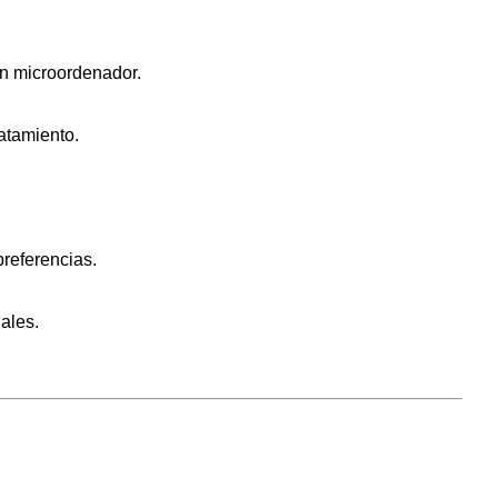
un microordenador.
atamiento.
preferencias.
ales.