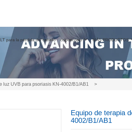
LT para la pérdida del cabello
colposcopio
MÁS PRODUCTOS
de luz UVB para psoriasis KN-4002/B1/AB1
>
Equipo de terapia d
4002/B1/AB1