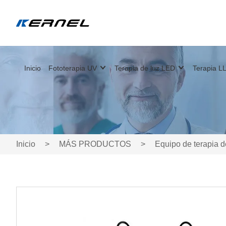
Inicio
Fototerapia UV
Terapia de luz LED
Terapia LL
Inicio
>
MÁS PRODUCTOS
>
Equipo de terapia 