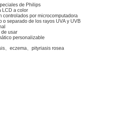
peciales de Philips
a LCD a color
ón controlados por microcomputadora
o o separado de los rayos UVA y UVB
nal
s de usar
ático personalizable
asis、eczema、pityriasis rosea