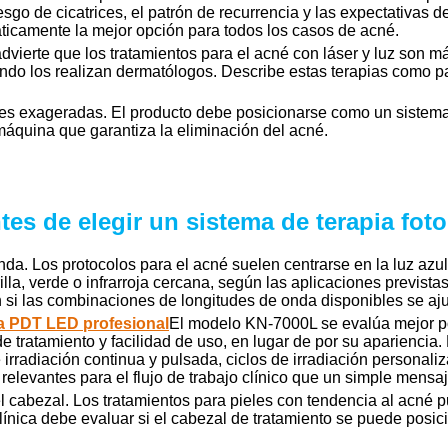
riesgo de cicatrices, el patrón de recurrencia y las expectativas 
ticamente la mejor opción para todos los casos de acné.
dvierte que los tratamientos para el acné con láser y luz son 
do los realizan dermatólogos. Describe estas terapias como pa
aciones exageradas. El producto debe posicionarse como un sist
máquina que garantiza la eliminación del acné.
tes de elegir un sistema de terapia fot
 onda. Los protocolos para el acné suelen centrarse en la luz azu
la, verde o infrarroja cercana, según las aplicaciones previst
si las combinaciones de longitudes de onda disponibles se ajust
a PDT LED profesional
El modelo KN-7000L se evalúa mejor p
 de tratamiento y facilidad de uso, en lugar de por su aparienci
irradiación continua y pulsada, ciclos de irradiación personali
 relevantes para el flujo de trabajo clínico que un simple mensaj
del cabezal. Los tratamientos para pieles con tendencia al acné p
línica debe evaluar si el cabezal de tratamiento se puede posi