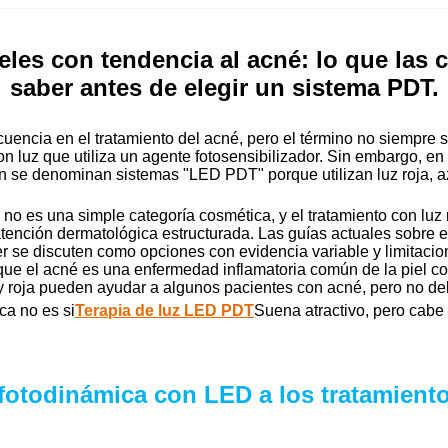
les con tendencia al acné: lo que las c
saber antes de elegir un sistema PDT.
ncia en el tratamiento del acné, pero el término no siempre se 
con luz que utiliza un agente fotosensibilizador. Sin embargo, 
 se denominan sistemas "LED PDT" porque utilizan luz roja, azu
 no es una simple categoría cosmética, y el tratamiento con luz
a atención dermatológica estructurada. Las guías actuales sobre 
er se discuten como opciones con evidencia variable y limitacio
 el acné es una enfermedad inflamatoria común de la piel con 
l y roja pueden ayudar a algunos pacientes con acné, pero no 
ica no es si
Terapia de luz LED PDT
Suena atractivo, pero cabe 
 fotodinámica con LED a los tratamiento