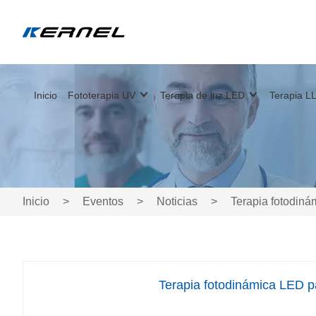
Inicio
Fototerapia UV
Terapia de luz LED
Terapia LL
Inicio
>
Eventos
>
Noticias
>
Terapia fotodinám
Terapia fotodinámica LED par