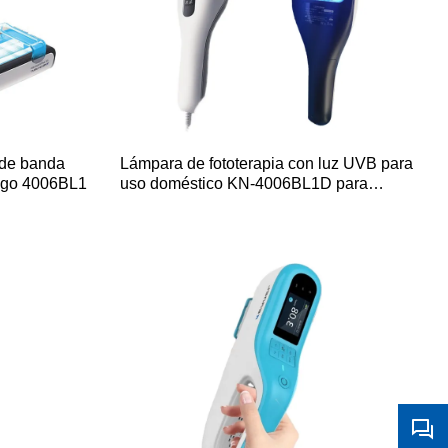
 de banda
Lámpara de fototerapia con luz UVB para
ligo 4006BL1
uso doméstico KN-4006BL1D para
vitíligo y psoriasis