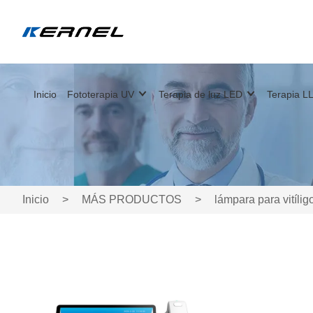
Inicio
Fototerapia UV
Terapia de luz LED
Terapia LL
Inicio
>
MÁS PRODUCTOS
>
lámpara para vitílig