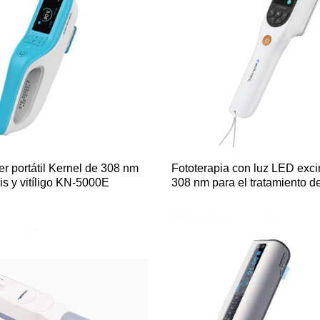
r portátil Kernel de 308 nm
Fototerapia con luz LED exc
is y vitíligo KN-5000E
308 nm para el tratamiento de
y el vitíligo CN-308A