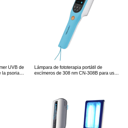
imer UVB de
Lámpara de fototerapia portátil de
 la psoriasis
excímeros de 308 nm CN-308B para uso
doméstico