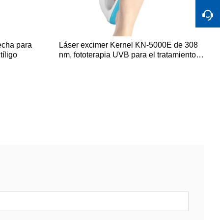
echa para
Láser excimer Kernel KN-5000E de 308
íligo
nm, fototerapia UVB para el tratamiento
de la psoriasis y el vitíligo