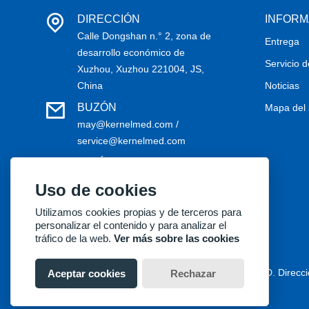
DIRECCIÓN
INFORM
Calle Dongshan n.° 2, zona de
Entrega
desarrollo económico de
Servicio 
Xuzhou, Xuzhou 221004, JS,
China
Noticias
BUZÓN
Mapa del s
may@kernelmed.com /
service@kernelmed.com
TELÉFONO
+86-516-87732218
Uso de cookies
Utilizamos cookies propias y de terceros para
personalizar el contenido y para analizar el
tráfico de la web.
Ver más sobre las cookies
Copyright® 2018 Kernel Medical Equipment Co.,LTD. Direcci
Aceptar cookies
Rechazar