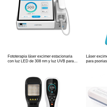
Fototerapia láser excimer estacionaria
Láser excime
con luz LED de 308 nm y luz UVB para el
para psorias
tratamiento de la psoriasis y el vitíligo
CN-308D