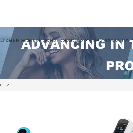
LT para la pérdida del cabello
colposcopio
MÁS PRODUCTOS
o
>